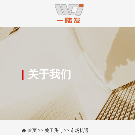
关于我们
首页
>>
关于我们
>>
市场机遇