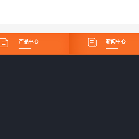
产品中心
新闻中心
——
——