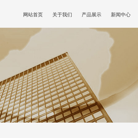
网站首页
关于我们
产品展示
新闻中心